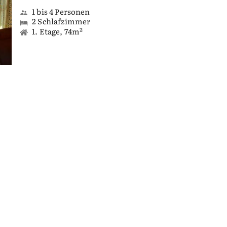
1 bis 4 Personen
2 Schlafzimmer
1. Etage, 74m²
JETZT ANFRAGEN
Details und freie Termine
raus über Ihre Ankunftszeit.