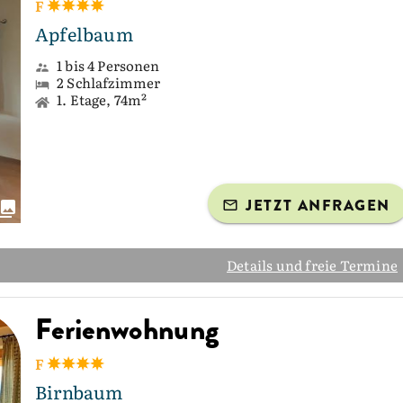
F
Apfelbaum
1 bis 4 Personen
2 Schlafzimmer
1. Etage, 74m²
JETZT ANFRAGEN
Details und freie Termine
Ferienwohnung
F
Birnbaum