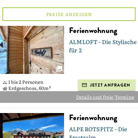
PREISE ANZEIGEN
Ferienwohnung
ALMLOFT - Die Stylische
für 2
1 bis 2 Personen
JETZT ANFRAGEN
Erdgeschoss, 60m²
Details und freie Termine
Ferienwohnung
ALPE ROTSPITZ - Die
Ersatzalm