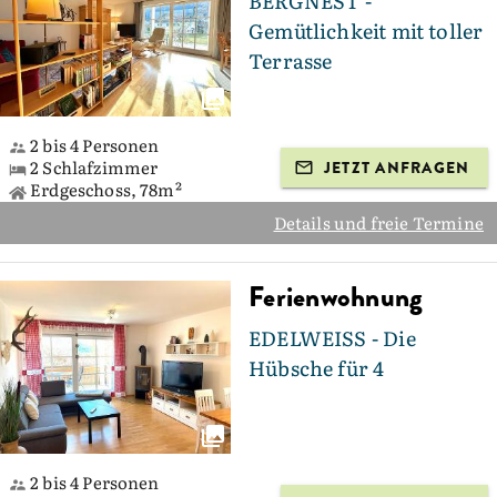
BERGNEST -
Gemütlichkeit mit toller
Terrasse
2 bis 4 Personen
2 Schlafzimmer
JETZT ANFRAGEN
Erdgeschoss, 78m²
Details und freie Termine
Ferienwohnung
EDELWEISS - Die
Hübsche für 4
2 bis 4 Personen