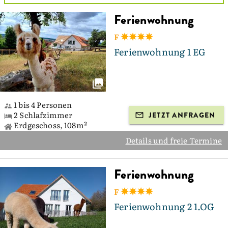
Ferienwohnung
F
Ferienwohnung 1 EG
1 bis 4 Personen
2 Schlafzimmer
JETZT ANFRAGEN
Erdgeschoss, 108m²
Details und freie Termine
Ferienwohnung
F
Ferienwohnung 2 1.OG