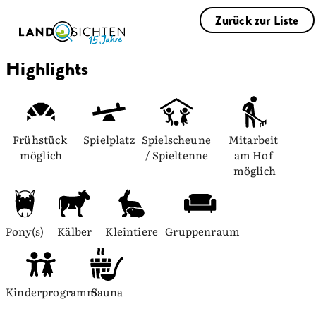
Zurück zur Liste
Highlights
Frühstück 
Spielplatz
Spielscheune 
Mitarbeit 
möglich
/ Spieltenne
am Hof 
möglich
Pony(s)
Kälber
Kleintiere
Gruppenraum
Kinderprogramm
Sauna