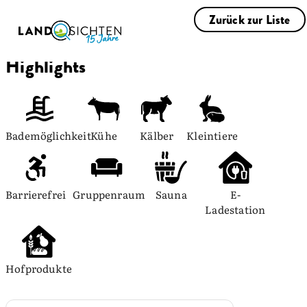
Zurück zur Liste
Highlights
Bademöglichkeit
Kühe
Kälber
Kleintiere
Barrierefrei
Gruppenraum
Sauna
E-
Ladestation
Hofprodukte