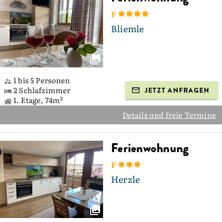
F
Bliemle
1 bis 5 Personen
2 Schlafzimmer
JETZT ANFRAGEN
1. Etage, 74m²
Details und freie Termine
Ferienwohnung
F
Herzle