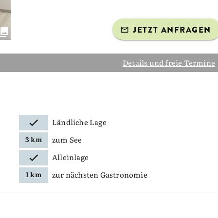
JETZT ANFRAGEN
Details und freie Termine
Ländliche Lage
zum See
3 km
Alleinlage
zur nächsten Gastronomie
1 km