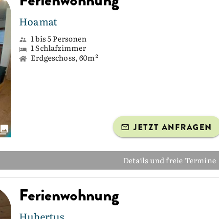
Ferienwohnung
Hoamat
1 bis 5 Personen
1 Schlafzimmer
Erdgeschoss, 60m²
JETZT ANFRAGEN
Details und freie Termine
Ferienwohnung
Hubertus