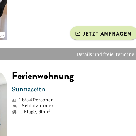
JETZT ANFRAGEN
Details und freie Termine
Ferienwohnung
Sunnaseitn
1 bis 4 Personen
1 Schlafzimmer
1. Etage, 60m²