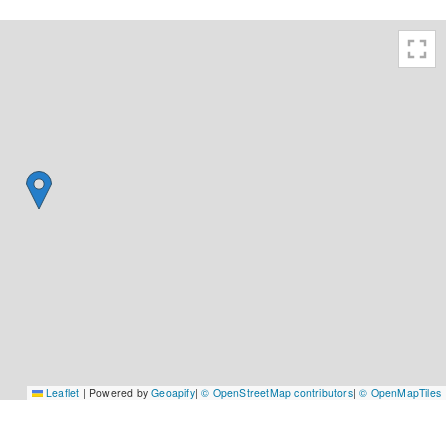
Leaflet
|
Powered by
Geoapify
|
© OpenStreetMap contributors
|
© OpenMapTiles