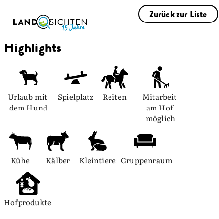
Zurück zur Liste
Highlights
Urlaub mit 
Spielplatz
Reiten
Mitarbeit 
dem Hund
am Hof 
möglich
Kühe
Kälber
Kleintiere
Gruppenraum
Hofprodukte