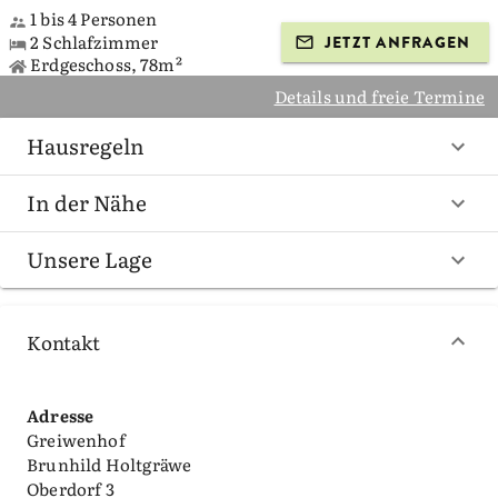
1 bis 4 Personen
2 Schlafzimmer
JETZT ANFRAGEN
Erdgeschoss, 78m²
Details und freie Termine
Hausregeln
In der Nähe
Unsere Lage
Kontakt
Adresse
Greiwenhof
Brunhild Holtgräwe
Oberdorf 3