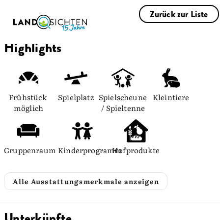
Zurück zur Liste
Highlights
Frühstück 
Spielplatz
Spielscheune 
Kleintiere
möglich
/ Spieltenne
Gruppenraum
Kinderprogramm
Hofprodukte
Alle Ausstattungsmerkmale anzeigen
Unterkünfte