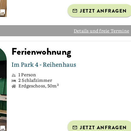
JETZT ANFRAGEN
Details und freie Termine
Ferienwohnung
Im Park 4 - Reihenhaus
1 Person
2 Schlafzimmer
Erdgeschoss, 50m²
JETZT ANFRAGEN