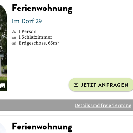
Ferienwohnung
Im Dorf 29
1 Person
1 Schlafzimmer
Erdgeschoss, 65m²
JETZT ANFRAGEN
Details und freie Termine
Ferienwohnung