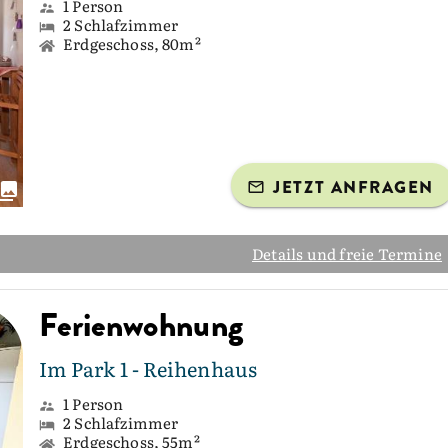
1 Person
2 Schlafzimmer
Erdgeschoss, 80m²
JETZT ANFRAGEN
Details und freie Termine
Ferienwohnung
Im Park 1 - Reihenhaus
1 Person
2 Schlafzimmer
Erdgeschoss, 55m²