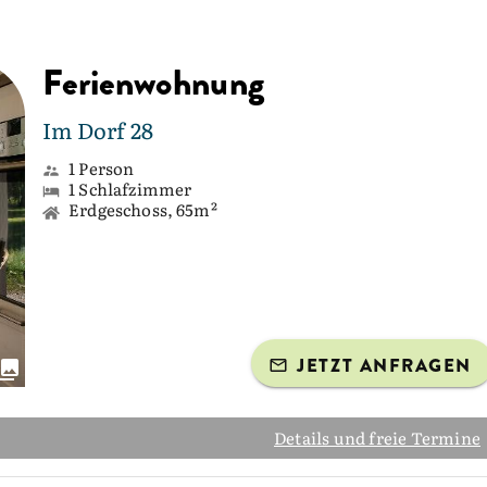
Ferienwohnung
Im Dorf 28
1 Person
1 Schlafzimmer
Erdgeschoss, 65m²
JETZT ANFRAGEN
Details und freie Termine