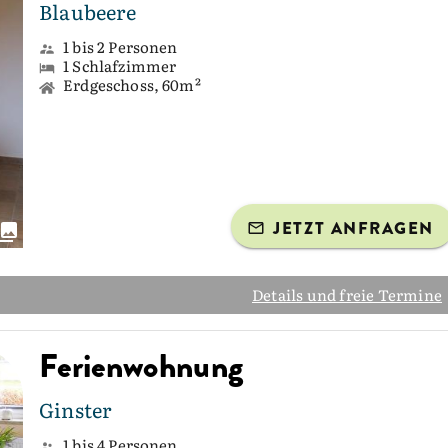
Blaubeere
1 bis 2 Personen
1 Schlafzimmer
Erdgeschoss, 60m²
JETZT ANFRAGEN
Details und freie Termine
Ferienwohnung
Ginster
1 bis 4 Personen