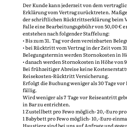
Der Kunde kann jederzeit von dem vertragli
Erklärung vom Vertrag zurücktreten. Maßgeb
der schriftlichen Rücktrittserklärung beim 
Falle eine Bearbeitungsgebühr von 50,00 € 
entstehen nach folgender Staffelung:
• Bis zum 31. Tag vor dem vereinbarten Bele
• bei Rücktritt vom Vertrag in der Zeit vom 3
Belegungstermin werden Stornokosten in H
• danach werden Stornokosten in Höhe von 
Bei frühzeitiger Abreise keine Kostenersta
Reisekosten-Rücktritt Versicherung.
Erfolgt die Buchung weniger als 30 Tage vor 
fällig.
Wird weniger als 7 Tage vor Reiseantritt geb
in Bar zu entrichten.
1 Zustellbett pro Fewo möglich- 20,-Euro pr
1 Babybett pro Fewo möglich- 10,-Euro einma
Haustiere sind bei uns auf Anfrage und gege