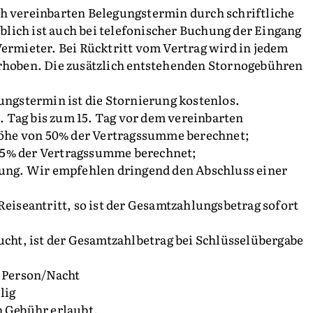
ch vereinbarten Belegungstermin durch schriftliche
lich ist auch bei telefonischer Buchung der Eingang
Vermieter. Bei Rücktritt vom Vertrag wird in jedem
erhoben. Die zusätzlich entstehenden Stornogebühren
gungstermin ist die Stornierung kostenlos.
1. Tag bis zum 15. Tag vor dem vereinbarten
öhe von 50% der Vertragssumme berechnet;
95% der Vertragssumme berechnet;
ttung. Wir empfehlen dringend den Abschluss einer
Reiseantritt, so ist der Gesamtzahlungsbetrag sofort
ucht, ist der Gesamtzahlbetrag bei Schlüsselübergabe
o Person/Nacht
lig
n Gebühr erlaubt.