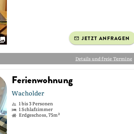
JETZT ANFRAGEN
Details und freie Termine
Ferienwohnung
Wacholder
1 bis 3 Personen
1 Schlafzimmer
Erdgeschoss, 75m²