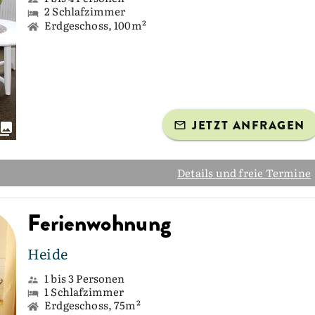
2 Schlafzimmer
Erdgeschoss, 100m²
JETZT ANFRAGEN
Details und freie Termine
Ferienwohnung
Heide
1 bis 3 Personen
1 Schlafzimmer
Erdgeschoss, 75m²