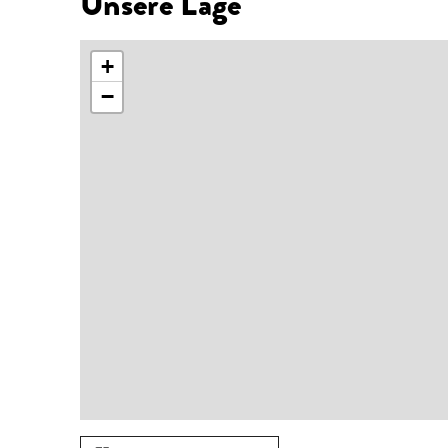
Unsere Lage
+
−