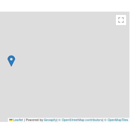
Leaflet
|
Powered by
Geoapify
|
© OpenStreetMap contributors
|
© OpenMapTiles