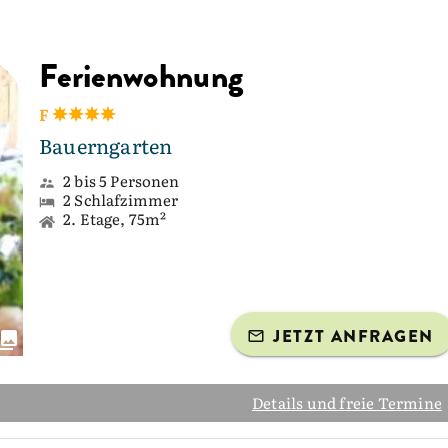
Ferienwohnung
F
Bauerngarten
2 bis 5 Personen
2 Schlafzimmer
2. Etage, 75m²
JETZT ANFRAGEN
Details und freie Termine