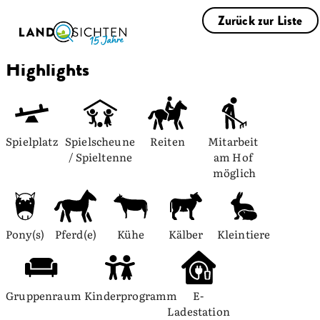
Zurück zur Liste
Highlights
Spielplatz
Spielscheune 
Reiten
Mitarbeit 
/ Spieltenne
am Hof 
möglich
Pony(s)
Pferd(e)
Kühe
Kälber
Kleintiere
Gruppenraum
Kinderprogramm
E-
Ladestation