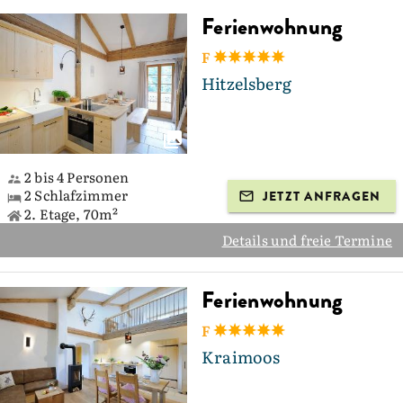
Ferienwohnung
F
Hitzelsberg
2 bis 4 Personen
2 Schlafzimmer
JETZT ANFRAGEN
2. Etage, 70m²
Details und freie Termine
Ferienwohnung
F
Kraimoos