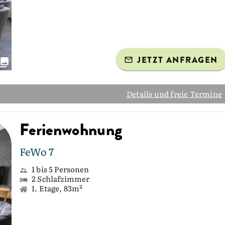
JETZT ANFRAGEN
Details und freie Termine
Ferienwohnung
FeWo 7
1 bis 5 Personen
2 Schlafzimmer
1. Etage, 83m²