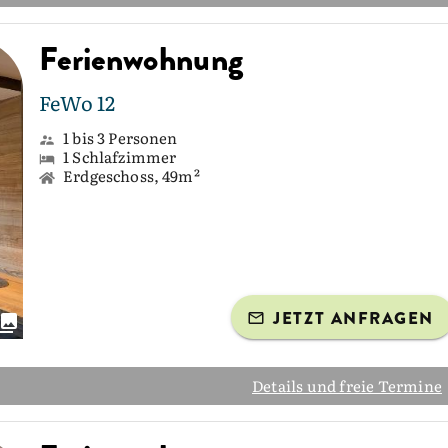
Ferienwohnung
FeWo 12
1 bis 3 Personen
1 Schlafzimmer
Erdgeschoss, 49m²
JETZT ANFRAGEN
Details und freie Termine