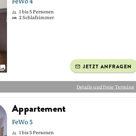
FeWo 4
1 bis 5 Personen
2 Schlafzimmer
JETZT ANFRAGEN
Details und freie Termine
Appartement
FeWo 5
1 bis 5 Personen