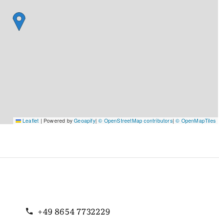
Leaflet
|
Powered by
Geoapify
|
© OpenStreetMap contributors
|
© OpenMapTiles
+49 8654 7732229