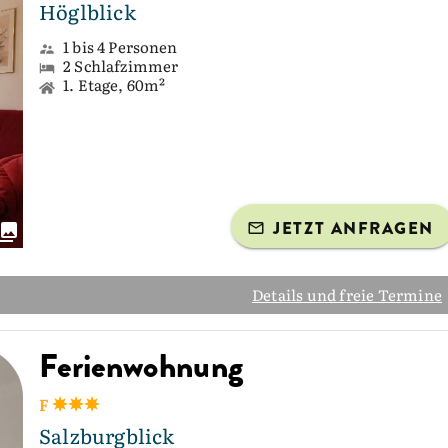
Höglblick
1 bis 4 Personen
2 Schlafzimmer
1. Etage, 60m²
JETZT ANFRAGEN
Details und freie Termine
Ferienwohnung
F
Salzburgblick