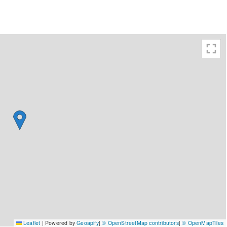
Leaflet
|
Powered by
Geoapify
|
© OpenStreetMap contributors
|
© OpenMapTiles