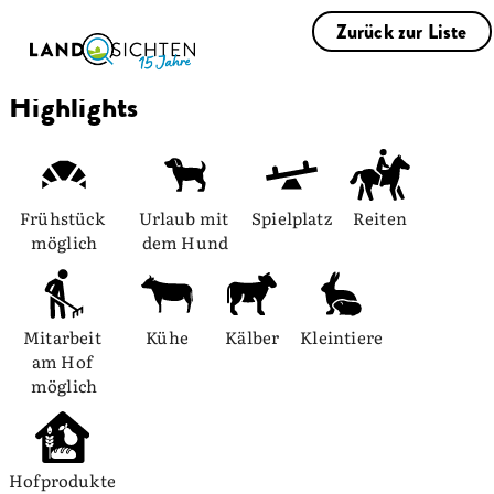
Zurück zur Liste
Highlights
Frühstück 
Urlaub mit 
Spielplatz
Reiten
möglich
dem Hund
Mitarbeit 
Kühe
Kälber
Kleintiere
am Hof 
möglich
Hofprodukte