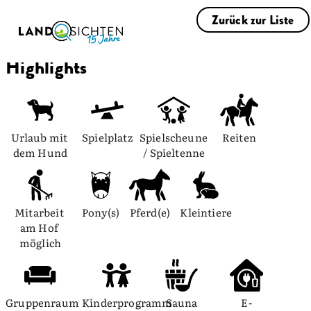
Zurück zur Liste
Highlights
Urlaub mit 
Spielplatz
Spielscheune 
Reiten
dem Hund
/ Spieltenne
Mitarbeit 
Pony(s)
Pferd(e)
Kleintiere
am Hof 
möglich
Gruppenraum
Kinderprogramm
Sauna
E-