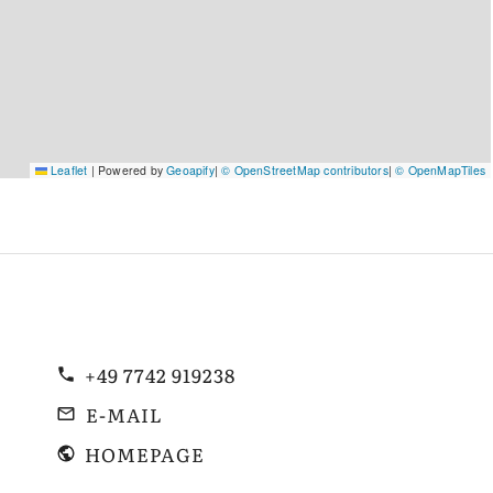
Leaflet
|
Powered by
Geoapify
|
© OpenStreetMap contributors
|
© OpenMapTiles
+49 7742 919238
E-MAIL
HOMEPAGE