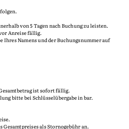
rfolgen.
nnerhalb von 5 Tagen nach Buchung zu leisten.
or Anreise fällig.
abe Ihres Namens und der Buchungsnummer auf
esamtbetrag ist sofort fällig.
ung bitte bei Schlüsselübergabe in bar.
eise.
es Gesamtpreises als Stornogebühr an.