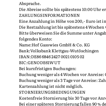
Absprache.
Die Abreise sollte bis spätestens 10:00 Uhr e
ZAHLUNGSINFORMATIONEN
Eine Anzahlung in Höhe von 200,- Euro ist i
Die Restzahlung ist bis spätestens 4 Wochen v
Bitte überweisen Sie die Summe unter Ang
folgendes Konto:
Name:Hof Gasswies GmbH & Co. KG
Bank:Volksbank Klettgau-Wutöschingen
IBAN:DE86 6846 2427 0021 0105 02
BIC:GENODE61WUT
Bei kurzfristigen Buchungen:
Buchung weniger als 4 Wochen vor Anreise: G
Buchung weniger als 3 Tage vor Anreise: Zahl
Kartenzahlung ist nicht möglich.
STORNIERUNGSBEDINGUNGEN
Kostenfreie Stornierung bis 30 Tage vor Anr
Bei einer späteren Stornierung fallen 90 % d