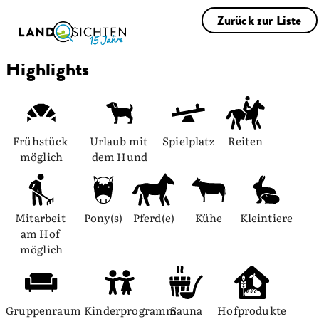
Zurück zur Liste
Highlights
Frühstück 
Urlaub mit 
Spielplatz
Reiten
möglich
dem Hund
Mitarbeit 
Pony(s)
Pferd(e)
Kühe
Kleintiere
am Hof 
möglich
Gruppenraum
Kinderprogramm
Sauna
Hofprodukte