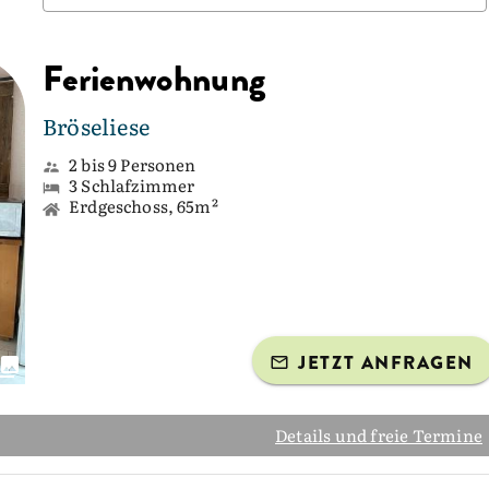
Ferienwohnung
Bröseliese
2 bis 9 Personen
3 Schlafzimmer
Erdgeschoss, 65m²
JETZT ANFRAGEN
Details und freie Termine