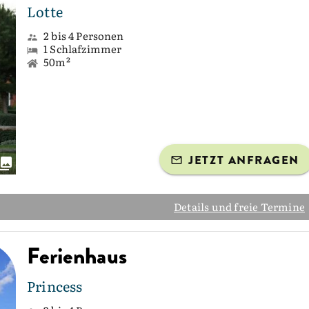
Lotte
2 bis 4 Personen
1 Schlafzimmer
50m²
JETZT ANFRAGEN
Details und freie Termine
Ferienhaus
Princess