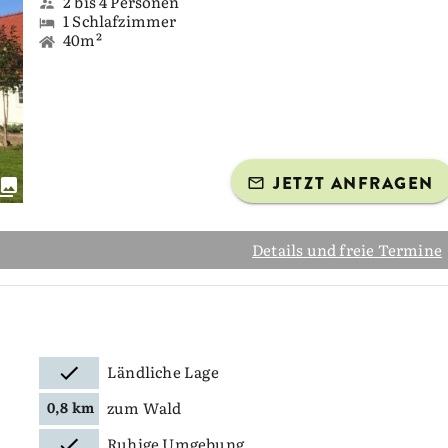
2 bis 4 Personen
1 Schlafzimmer
40m²
JETZT ANFRAGEN
Details und freie Termine
Ländliche Lage
zum Wald
0,8 km
Ruhige Umgebung