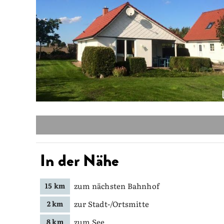
In der Nähe
zum nächsten Bahnhof
15 km
zur Stadt-/Ortsmitte
2 km
zum See
8 km