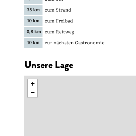
zum Strand
35 km
zum Freibad
10 km
zum Reitweg
0,8 km
zur nächsten Gastronomie
10 km
Unsere Lage
+
−