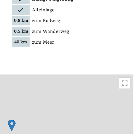
Alleinlage
zum Radweg
0,8 km
zum Wanderweg
0,5 km
zum Meer
40 km