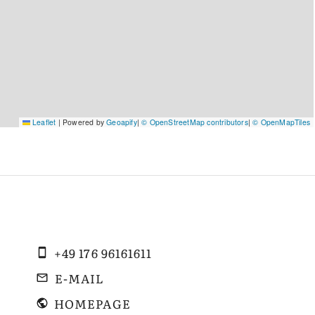
Leaflet
|
Powered by
Geoapify
|
© OpenStreetMap contributors
|
© OpenMapTiles
+49 176 96161611
E-MAIL
HOMEPAGE