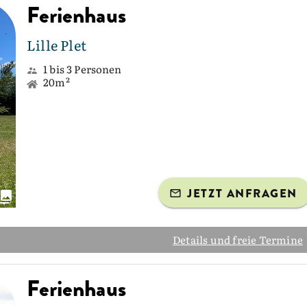
Ferienhaus
Lille Plet
1 bis 3 Personen
20m²
JETZT ANFRAGEN
Details und freie Termine
Ferienhaus