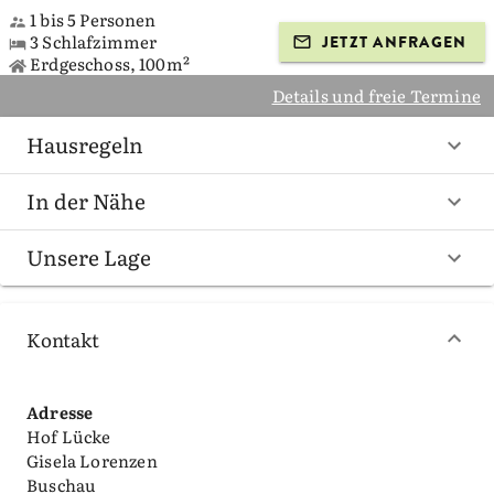
1 bis 5 Personen
3 Schlafzimmer
JETZT ANFRAGEN
Erdgeschoss, 100m²
Details und freie Termine
Hausregeln
In der Nähe
Unsere Lage
Kontakt
Adresse
Hof Lücke
Gisela Lorenzen
Buschau