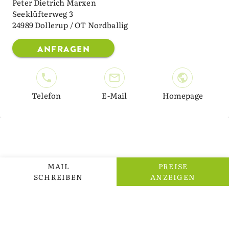
Peter Dietrich Marxen
Seeklüfterweg 3
24989 Dollerup / OT Nordballig
ANFRAGEN
Telefon
E-Mail
Homepage
MAIL
PREISE
Über Landsichten
Kontakt
Presse
SCHREIBEN
ANZEIGEN
Bildrechte
AGB
Datenschutz
Impressum