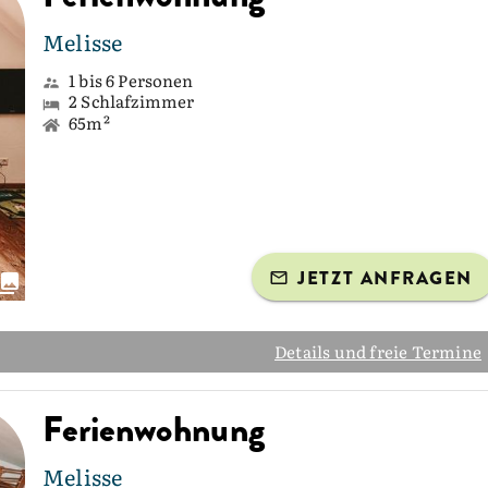
Melisse
1 bis 6 Personen
2 Schlafzimmer
65m²
JETZT ANFRAGEN
Details und freie Termine
Ferienwohnung
Melisse