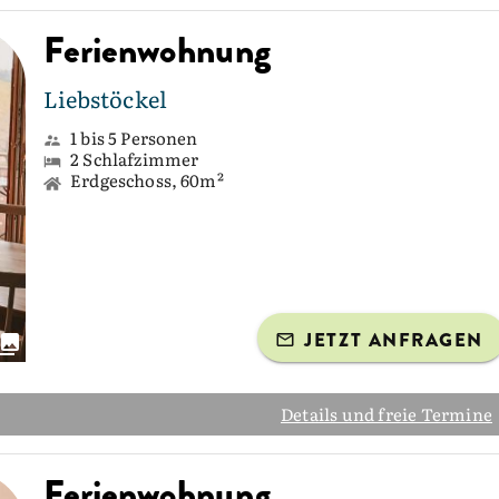
Ferienwohnung
Liebstöckel
1 bis 5 Personen
2 Schlafzimmer
Erdgeschoss, 60m²
JETZT ANFRAGEN
Details und freie Termine
Ferienwohnung