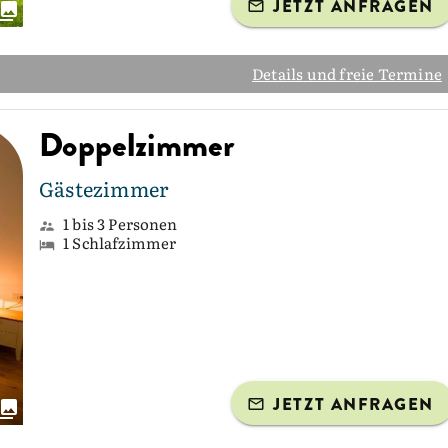
JETZT ANFRAGEN
Details und freie Termine
Doppelzimmer
Gästezimmer
1 bis 3 Personen
1 Schlafzimmer
JETZT ANFRAGEN