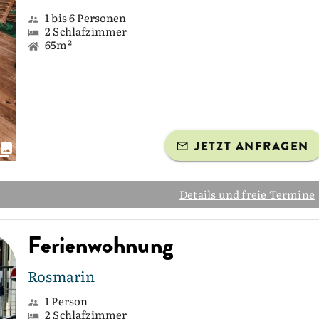
1 bis 6 Personen
2 Schlafzimmer
65m²
JETZT ANFRAGEN
Details und freie Termine
Ferienwohnung
Rosmarin
1 Person
2 Schlafzimmer