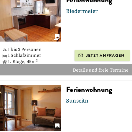
Ferienwohnung
Biedermeier
1 bis 3 Personen
1 Schlafzimmer
JETZT ANFRAGEN
1. Etage, 45m²
Details und freie Termine
Ferienwohnung
Sunseitn