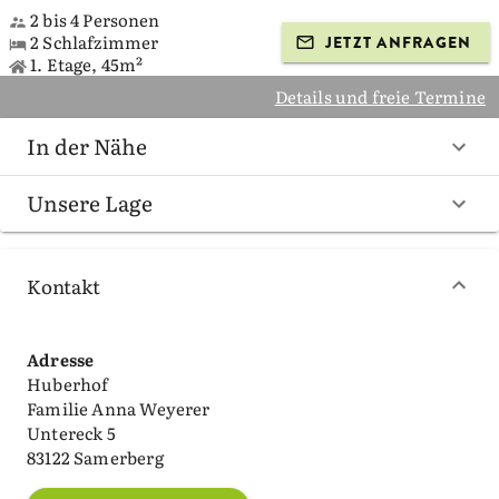
2 bis 4 Personen
2 Schlafzimmer
JETZT ANFRAGEN
1. Etage, 45m²
Details und freie Termine
In der Nähe
Unsere Lage
Kontakt
Adresse
Huberhof
Familie Anna Weyerer
Untereck 5
83122 Samerberg