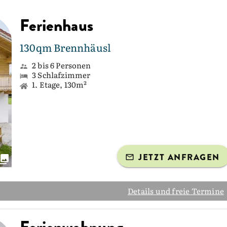
Ferienhaus
130qm Brennhäusl
2 bis 6 Personen
3 Schlafzimmer
1. Etage, 130m²
JETZT ANFRAGEN
Details und freie Termine