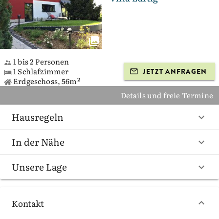
1 bis 2 Personen
1 Schlafzimmer
JETZT ANFRAGEN
Erdgeschoss, 56m²
Details und freie Termine
Hausregeln
In der Nähe
Unsere Lage
Kontakt