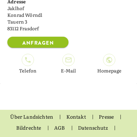
Adresse
Jaklhof
Konrad Wörndl
Tauern 3
83112 Frasdorf
ANFRAGEN
Telefon
E-Mail
Homepage
Über Landsichten
Kontakt
Presse
Bildrechte
AGB
Datenschutz