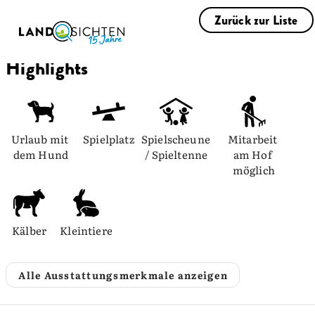
Zurück zur Liste
Highlights
Urlaub mit 
Spielplatz
Spielscheune 
Mitarbeit 
dem Hund
/ Spieltenne
am Hof 
möglich
Kälber
Kleintiere
Alle Ausstattungsmerkmale anzeigen