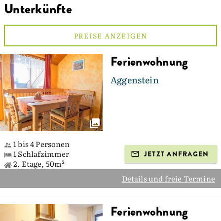
Unterkünfte
PREISE ANZEIGEN
Ferienwohnung
Aggenstein
1 bis 4 Personen
1 Schlafzimmer
JETZT ANFRAGEN
2. Etage, 50m²
Details und freie Termine
Ferienwohnung