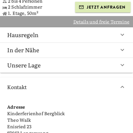
2 bis 4 Personen
2 Schlafzimmer
JETZT ANFRAGEN
1. Etage, 50m²
Details und freie Termine
Hausregeln
In der Nähe
Unsere Lage
Kontakt
Adresse
Kinderferienhof Bergblick
Theo Walk
Enisried 23
87663 Lengenwang