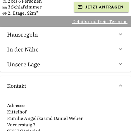
2 bis 6 Personen
3 Schlafzimmer
JETZT ANFRAGEN
2. Etage, 92m²
Details und freie Termine
Hausregeln
In der Nähe
Unsere Lage
Kontakt
Adresse
Kittelhof
Familie Angelika und Daniel Weber
Vorderstaig 3
87657 Görisried