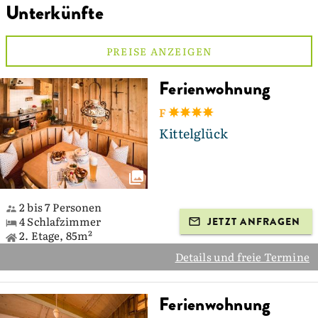
Unterkünfte
PREISE ANZEIGEN
Ferienwohnung
F
Kittelglück
2 bis 7 Personen
4 Schlafzimmer
JETZT ANFRAGEN
2. Etage, 85m²
Details und freie Termine
Ferienwohnung