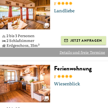
F
Landliebe
2 bis 3 Personen
2 Schlafzimmer
JETZT ANFRAGEN
Erdgeschoss, 35m²
Details und freie Termine
Ferienwohnung
F
Wiesenblick