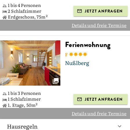
1 bis 4 Personen
2 Schlafzimmer
JETZT ANFRAGEN
Erdgeschoss, 75m²
Details und freie Termine
Ferienwohnung
F
Nußlberg
1 bis 3 Personen
1 Schlafzimmer
JETZT ANFRAGEN
1. Etage, 50m²
Details und freie Termine
Hausregeln