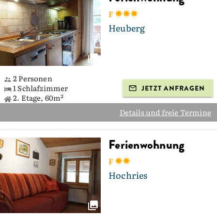
F
Heuberg
2 Personen
1 Schlafzimmer
JETZT ANFRAGEN
2. Etage, 60m²
Details und freie Termine
Ferienwohnung
F
Hochries