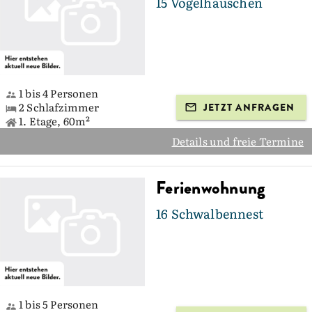
15 Vogelhäuschen
1 bis 4 Personen
2 Schlafzimmer
JETZT ANFRAGEN
1. Etage, 60m²
Details und freie Termine
Ferienwohnung
16 Schwalbennest
1 bis 5 Personen