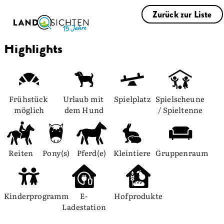
Zurück zur Liste
Highlights
Frühstück 
Urlaub mit 
Spielplatz
Spielscheune 
möglich
dem Hund
/ Spieltenne
Reiten
Pony(s)
Pferd(e)
Kleintiere
Gruppenraum
Kinderprogramm
E-
Hofprodukte
Ladestation