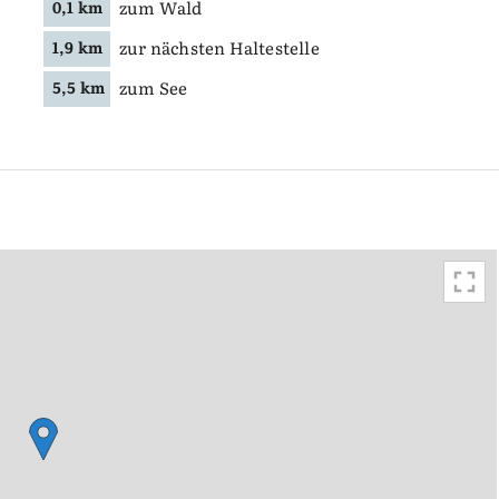
zum Wald
0,1 km
zur nächsten Haltestelle
1,9 km
zum See
5,5 km