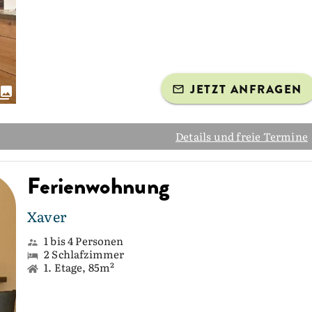
JETZT ANFRAGEN
Details und freie Termine
Ferienwohnung
Xaver
1 bis 4 Personen
2 Schlafzimmer
1. Etage, 85m²