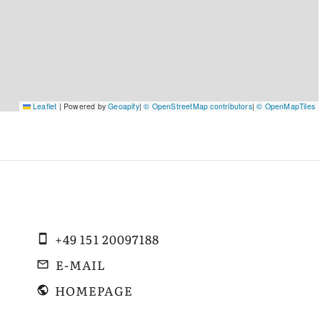
Leaflet
|
Powered by
Geoapify
|
© OpenStreetMap contributors
|
© OpenMapTiles
+49 151 20097188
E-MAIL
HOMEPAGE