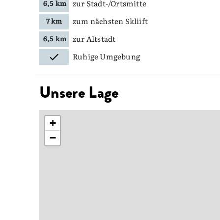
zur Stadt-/Ortsmitte
6,5 km
zum nächsten Skliift
7 km
zur Altstadt
6,5 km
Ruhige Umgebung
Unsere Lage
+
−