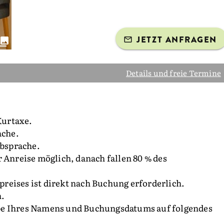
JETZT ANFRAGEN
Details und freie Termine
Kurtaxe.
ache.
Absprache.
 Anreise möglich, danach fallen 80 % des
reises ist direkt nach Buchung erforderlich.
n.
be Ihres Namens und Buchungsdatums auf folgendes