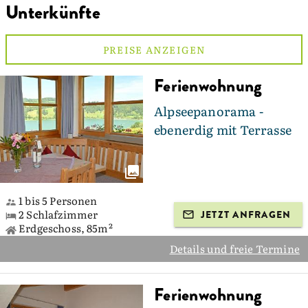
Unterkünfte
PREISE ANZEIGEN
Ferienwohnung
Alpseepanorama -
ebenerdig mit Terrasse
1 bis 5 Personen
2 Schlafzimmer
JETZT ANFRAGEN
Erdgeschoss, 85m²
Details und freie Termine
Ferienwohnung