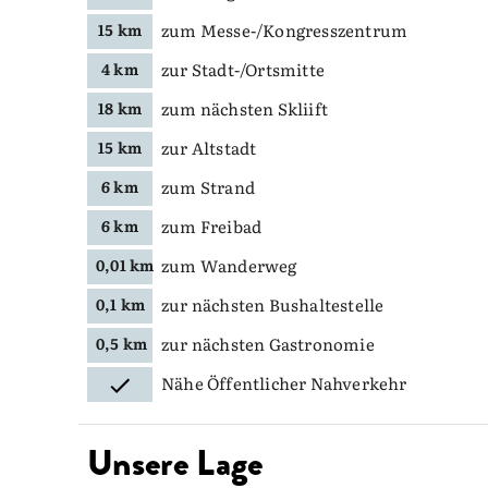
zum Messe-/Kongresszentrum
15 km
zur Stadt-/Ortsmitte
4 km
zum nächsten Skliift
18 km
zur Altstadt
15 km
zum Strand
6 km
zum Freibad
6 km
zum Wanderweg
0,01 km
zur nächsten Bushaltestelle
0,1 km
zur nächsten Gastronomie
0,5 km
Nähe Öffentlicher Nahverkehr
Unsere Lage