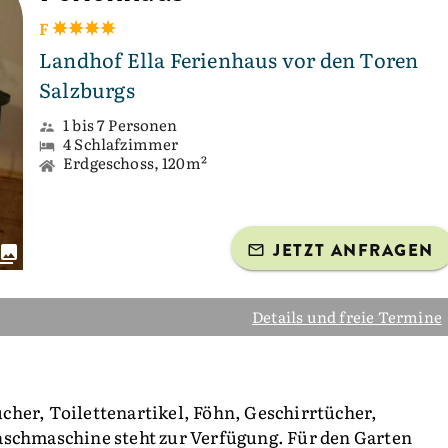
F
Landhof Ella Ferienhaus vor den Toren
Salzburgs
1 bis 7 Personen
4 Schlafzimmer
Erdgeschoss, 120m²
JETZT ANFRAGEN
Details und freie Termine
cher, Toilettenartikel, Föhn, Geschirrtücher,
aschmaschine steht zur Verfügung. Für den Garten