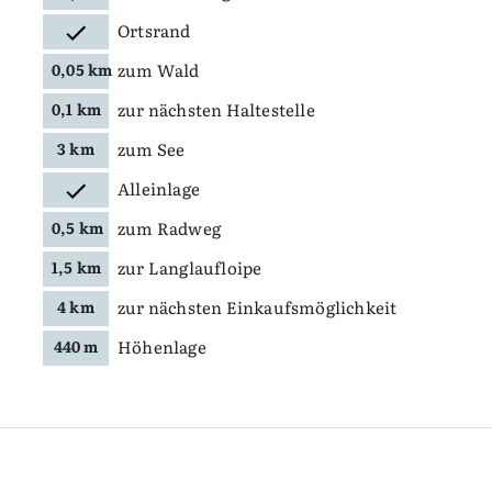
Ortsrand
zum Wald
0,05 km
zur nächsten Haltestelle
0,1 km
zum See
3 km
Alleinlage
zum Radweg
0,5 km
zur Langlaufloipe
1,5 km
zur nächsten Einkaufsmöglichkeit
4 km
Höhenlage
440 m