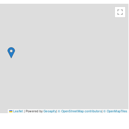
Leaflet
|
Powered by
Geoapify
|
© OpenStreetMap contributors
|
© OpenMapTiles