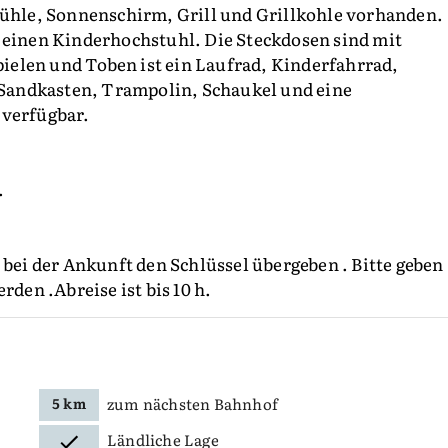
tühle, Sonnenschirm, Grill und Grillkohle vorhanden.
 einen Kinderhochstuhl. Die Steckdosen sind mit
elen und Toben ist ein Laufrad, Kinderfahrrad,
, Sandkasten, Trampolin, Schaukel und eine
 verfügbar.
.
 bei der Ankunft den Schlüssel übergeben . Bitte geben
rden .Abreise ist bis 10 h.
zum nächsten Bahnhof
5 km
Ländliche Lage