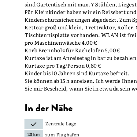
sind Gartentisch mit max. 7 Stühlen, Lieges
Für Kleinkinder haben wir ein Reisebett und
Kinderschutzsicherungen abgedeckt. Zum Spi
Kettcar groß und klein, Trettraktor, Roller
Tischtennisplatte vorhanden. WLAN ist frei
pro Maschinenwäsche 4,00 €
Korb Brennholz für Kachelofen 5,00 €
Kurtaxe ist am Anreisetag in bar zu bezahlen
Kurtaxe pro Tag/Person 0,80 €
Kinder bis 10 Jahren sind Kurtaxe befreit.
Sie können ab 15 h anreisen. Ich werde Ihnen
Sie mir Bescheid, wann Sie in etwa da sein we
In der Nähe
Zentrale Lage
zum Flughafen
20 km