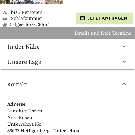
1 bis 2 Personen
1 Schlafzimmer
JETZT ANFRAGEN
Erdgeschoss, 36m²
Details und freie Termine
In der Nähe
Unsere Lage
Kontakt
Adresse
Landluft Ferien
Anja Rösch
Unterrehna 16c
88633 Heiligenberg - Unterrehna