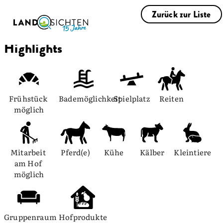
Zurück zur Liste
Highlights
Frühstück 
Bademöglichkeit
Spielplatz
Reiten
möglich
Mitarbeit 
Pferd(e)
Kühe
Kälber
Kleintiere
am Hof 
möglich
Gruppenraum
Hofprodukte