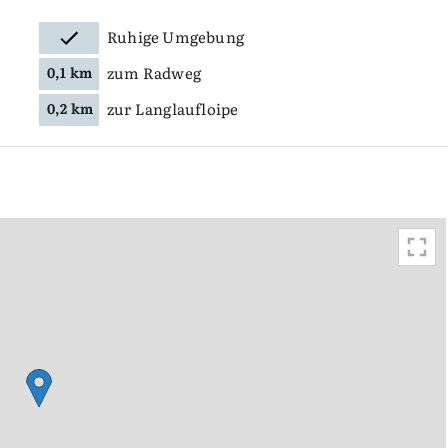
Ruhige Umgebung
zum Radweg
0,1 km
zur Langlaufloipe
0,2 km