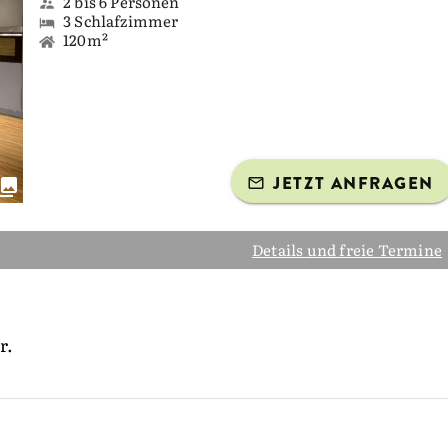
2 bis 6 Personen
3 Schlafzimmer
120m²
JETZT ANFRAGEN
Details und freie Termine
r.