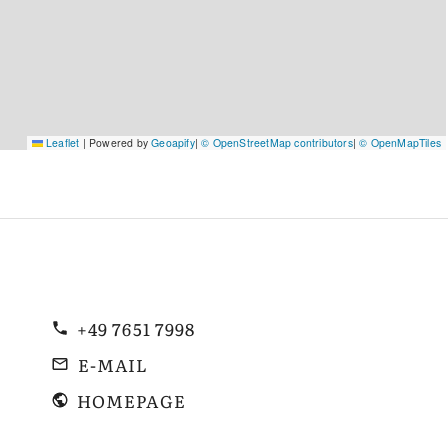
Leaflet
|
Powered by
Geoapify
|
© OpenStreetMap contributors
|
© OpenMapTiles
+49 7651 7998
E-MAIL
HOMEPAGE