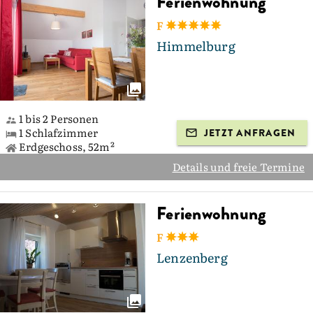
Ferienwohnung
F
Himmelburg
1 bis 2 Personen
1 Schlafzimmer
JETZT ANFRAGEN
Erdgeschoss, 52m²
Details und freie Termine
Ferienwohnung
F
Lenzenberg