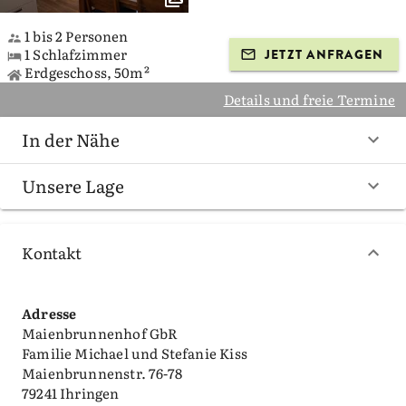
1 bis 2 Personen
1 Schlafzimmer
JETZT ANFRAGEN
Erdgeschoss, 50m²
Details und freie Termine
In der Nähe
Unsere Lage
Kontakt
Adresse
Maienbrunnenhof GbR
Familie Michael und Stefanie Kiss
Maienbrunnenstr. 76-78
79241 Ihringen