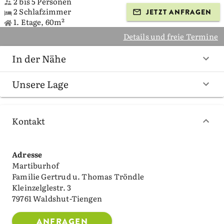
2 bis 5 Personen
2 Schlafzimmer
JETZT ANFRAGEN
1. Etage, 60m²
Details und freie Termine
In der Nähe
Unsere Lage
Kontakt
Adresse
Martiburhof
Familie Gertrud u. Thomas Tröndle
Kleinzelglestr. 3
79761 Waldshut-Tiengen
ANFRAGEN