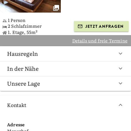
1 Person
2 Schlafzimmer
JETZT ANFRAGEN
1. Etage, 55m²
Details und freie Termine
Hausregeln
In der Nähe
Unsere Lage
Kontakt
Adresse
Meyerhof