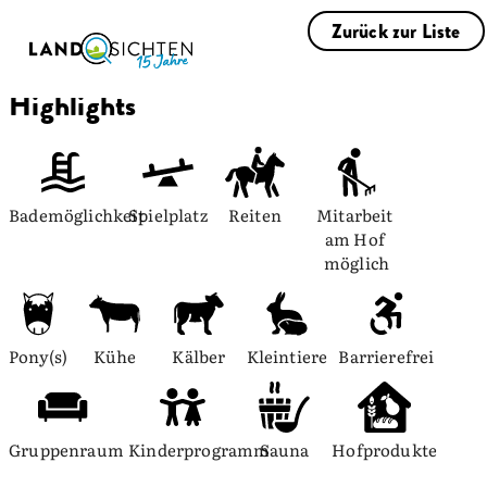
Zurück zur Liste
Highlights
Bademöglichkeit
Spielplatz
Reiten
Mitarbeit 
am Hof 
möglich
Pony(s)
Kühe
Kälber
Kleintiere
Barrierefrei
Gruppenraum
Kinderprogramm
Sauna
Hofprodukte