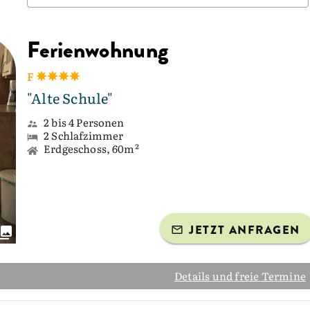
Ferienwohnung
F
"Alte Schule"
2 bis 4 Personen
2 Schlafzimmer
Erdgeschoss, 60m²
JETZT ANFRAGEN
Details und freie Termine