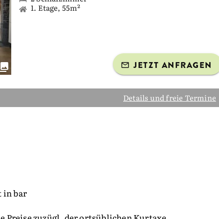
1. Etage, 55m²
JETZT ANFRAGEN
Details und freie Termine
 in bar
le Preise zuzügl. der ortsüblichen Kurtaxe.