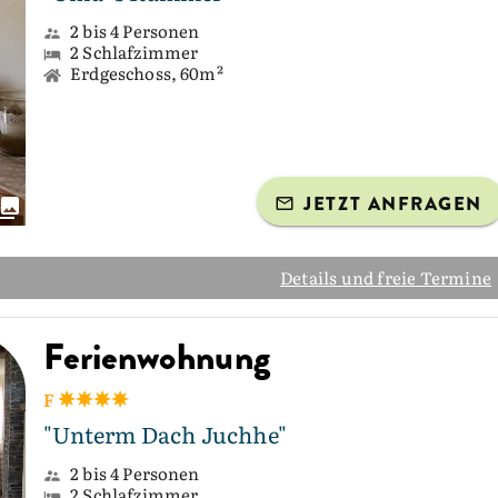
2 bis 4 Personen
2 Schlafzimmer
Erdgeschoss, 60m²
JETZT ANFRAGEN
Details und freie Termine
Ferienwohnung
F
"Unterm Dach Juchhe"
2 bis 4 Personen
2 Schlafzimmer