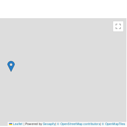
Leaflet
|
Powered by
Geoapify
|
© OpenStreetMap contributors
|
© OpenMapTiles