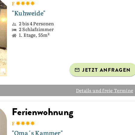
F
"Kuhweide"
2 bis 4 Personen
2 Schlafzimmer
1. Etage, 55m²
JETZT ANFRAGEN
Details und freie Termine
Ferienwohnung
F
"Oma´s Kammer"