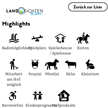
Zurück zur Liste
Highlights
Bademöglichkeit
Spielplatz
Spielscheune 
Reiten
/ Spieltenne
Mitarbeit 
Pony(s)
Pferd(e)
Kühe
Kleintiere
am Hof 
möglich
Barrierefrei
Kinderprogramm
Hofprodukte