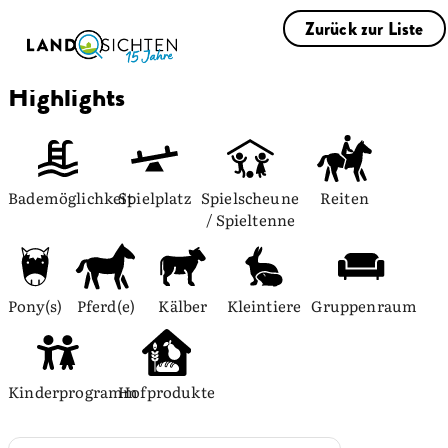
Zurück zur Liste
Highlights
Bademöglichkeit
Spielplatz
Spielscheune 
Reiten
/ Spieltenne
Pony(s)
Pferd(e)
Kälber
Kleintiere
Gruppenraum
Kinderprogramm
Hofprodukte