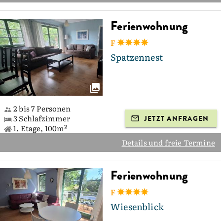
Ferienwohnung
F
Spatzennest
2 bis 7 Personen
3 Schlafzimmer
JETZT ANFRAGEN
1. Etage, 100m²
Details und freie Termine
Ferienwohnung
F
Wiesenblick