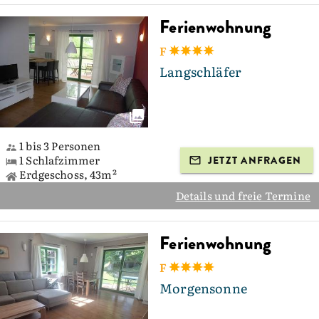
Ferienwohnung
F
Langschläfer
1 bis 3 Personen
1 Schlafzimmer
JETZT ANFRAGEN
Erdgeschoss, 43m²
Details und freie Termine
Ferienwohnung
F
Morgensonne