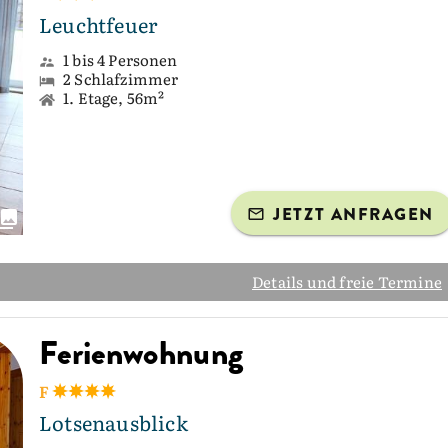
Leuchtfeuer
1 bis 4 Personen
2 Schlafzimmer
1. Etage, 56m²
JETZT ANFRAGEN
Details und freie Termine
Ferienwohnung
F
Lotsenausblick