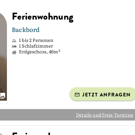
Ferienwohnung
Backbord
1 bis 2 Personen
1 Schlafzimmer
Erdgeschoss, 46m²
JETZT ANFRAGEN
Details und freie Termine