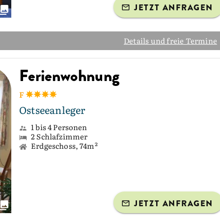
JETZT ANFRAGEN
Details und freie Termine
Ferienwohnung
F
Ostseeanleger
1 bis 4 Personen
2 Schlafzimmer
Erdgeschoss, 74m²
JETZT ANFRAGEN