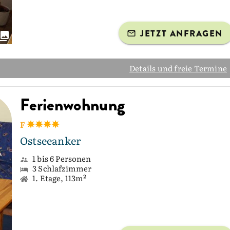
JETZT ANFRAGEN
Details und freie Termine
Ferienwohnung
F
Ostseeanker
1 bis 6 Personen
3 Schlafzimmer
1. Etage, 113m²