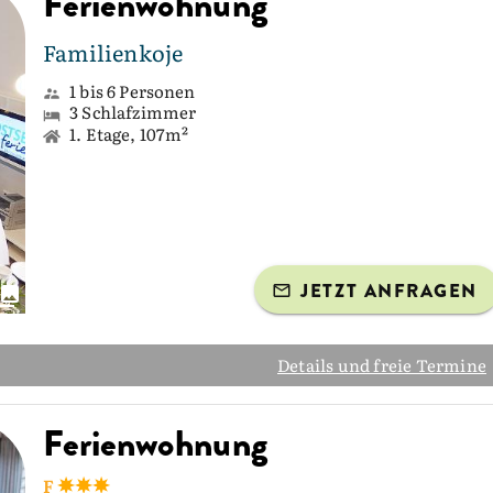
Ferienwohnung
Familienkoje
1 bis 6 Personen
3 Schlafzimmer
1. Etage, 107m²
JETZT ANFRAGEN
Details und freie Termine
Ferienwohnung
F