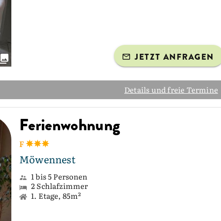
JETZT ANFRAGEN
Details und freie Termine
Ferienwohnung
F
Möwennest
1 bis 5 Personen
2 Schlafzimmer
1. Etage, 85m²