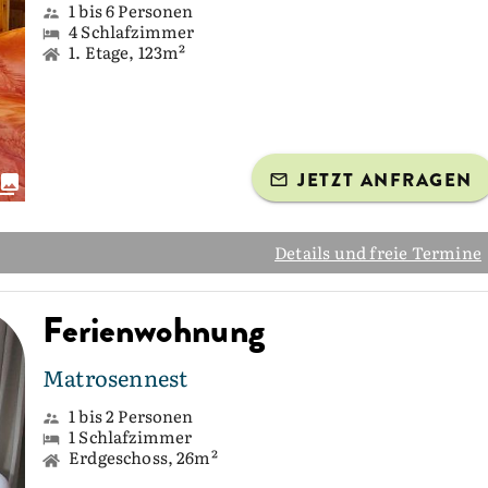
1 bis 6 Personen
4 Schlafzimmer
1. Etage, 123m²
JETZT ANFRAGEN
Details und freie Termine
Ferienwohnung
Matrosennest
1 bis 2 Personen
1 Schlafzimmer
Erdgeschoss, 26m²