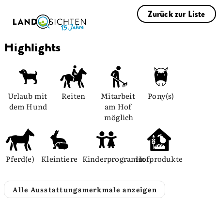
Zurück zur Liste
Highlights
Urlaub mit 
Reiten
Mitarbeit 
Pony(s)
dem Hund
am Hof 
möglich
Pferd(e)
Kleintiere
Kinderprogramm
Hofprodukte
Alle Ausstattungsmerkmale anzeigen